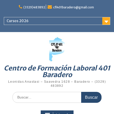
Saltar
al
(3329)483892
cfl401baradero@gmail.com
contenido
Cursos 2026
Centro de Formación Laboral 401
Baradero
Leonidas Anastasi – Saavedra 1628 – Baradero – (3329)
483892
Buscar: