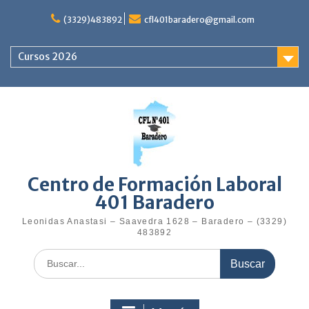
Saltar
al
(3329)483892
cfl401baradero@gmail.com
contenido
Cursos 2026
Centro de Formación Laboral
401 Baradero
Leonidas Anastasi – Saavedra 1628 – Baradero – (3329)
483892
Buscar: