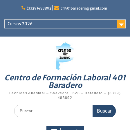
Saltar
al
(3329)483892
cfl401baradero@gmail.com
contenido
Cursos 2026
Centro de Formación Laboral 401
Baradero
Leonidas Anastasi – Saavedra 1628 – Baradero – (3329)
483892
Buscar: