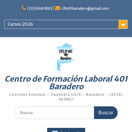
Saltar
al
(3329)483892
cfl401baradero@gmail.com
contenido
Cursos 2026
Centro de Formación Laboral 401
Baradero
Leonidas Anastasi – Saavedra 1628 – Baradero – (3329)
483892
Buscar: