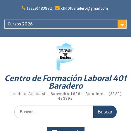
Saltar
al
(3329)483892
cfl401baradero@gmail.com
contenido
Cursos 2026
Centro de Formación Laboral 401
Baradero
Leonidas Anastasi – Saavedra 1628 – Baradero – (3329)
483892
Buscar: