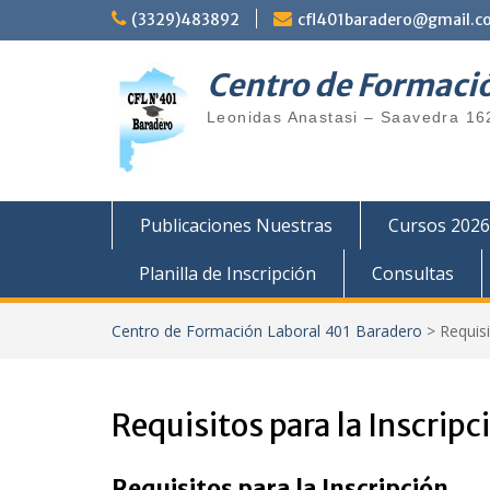
Saltar
(3329)483892
cfl401baradero@gmail.c
al
contenido
Centro de Formaci
Leonidas Anastasi – Saavedra 16
Publicaciones Nuestras
Cursos 2026
Planilla de Inscripción
Consultas
Centro de Formación Laboral 401 Baradero
>
Requisi
Requisitos para la Inscripc
Requisitos para la Inscripción