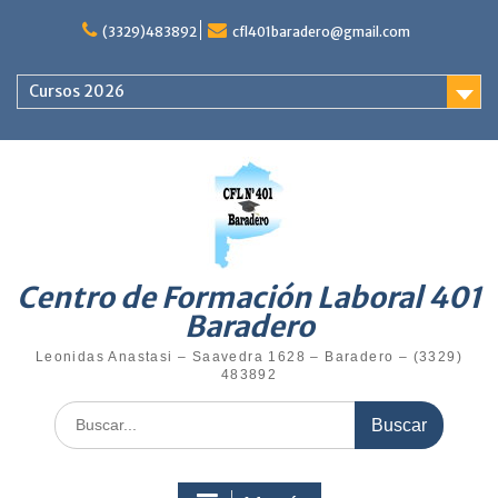
Saltar
al
(3329)483892
cfl401baradero@gmail.com
contenido
Cursos 2026
Centro de Formación Laboral 401
Baradero
Leonidas Anastasi – Saavedra 1628 – Baradero – (3329)
483892
Buscar: