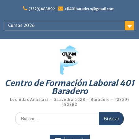
Saltar
al
(3329)483892
cfl401baradero@gmail.com
contenido
Cursos 2026
Centro de Formación Laboral 401
Baradero
Leonidas Anastasi – Saavedra 1628 – Baradero – (3329)
483892
Buscar: