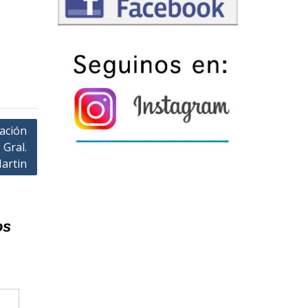
ación
 Gral.
artin
os