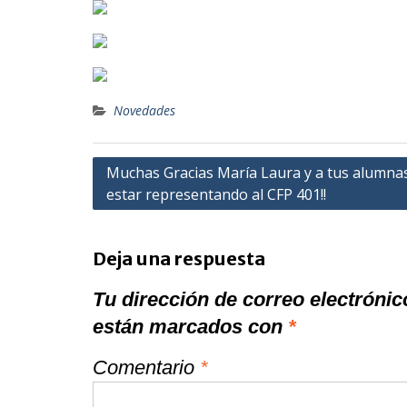
Novedades
Navegación
Muchas Gracias María Laura y a tus alumna
estar representando al CFP 401!!
de
entradas
Deja una respuesta
Tu dirección de correo electrónic
están marcados con
*
Comentario
*