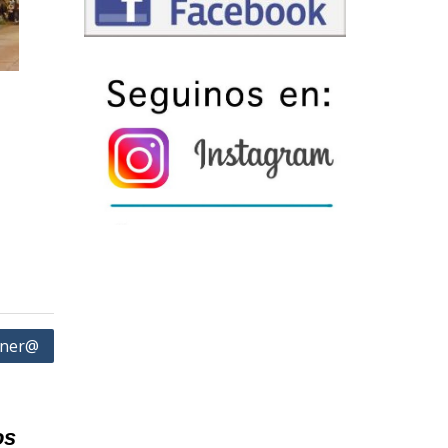
iner@
os