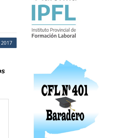
 2017
os