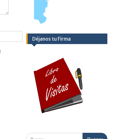
Déjanos tu Firma
a
Buscar: