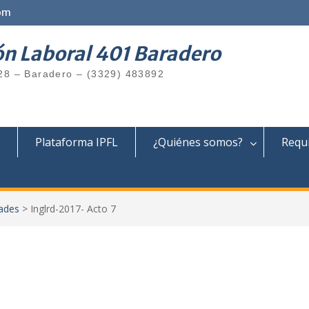
om
ón Laboral 401 Baradero
28 – Baradero – (3329) 483892
Plataforma IPFL
¿Quiénes somos?
Requi
ades
>
Inglrd-2017- Acto 7