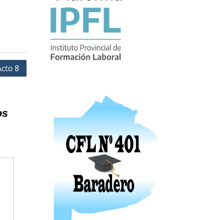
Acto 8
os