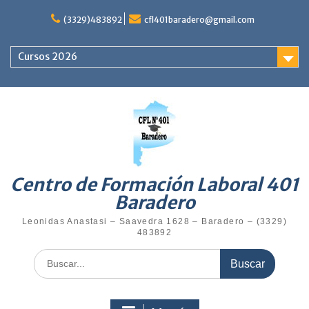
Saltar
al
(3329)483892
cfl401baradero@gmail.com
contenido
Cursos 2026
Centro de Formación Laboral 401
Baradero
Leonidas Anastasi – Saavedra 1628 – Baradero – (3329)
483892
Buscar: