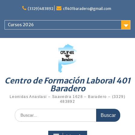
Saltar
al
(3329)483892
cfl401baradero@gmail.com
contenido
Cursos 2026
Centro de Formación Laboral 401
Baradero
Leonidas Anastasi – Saavedra 1628 – Baradero – (3329)
483892
Buscar: