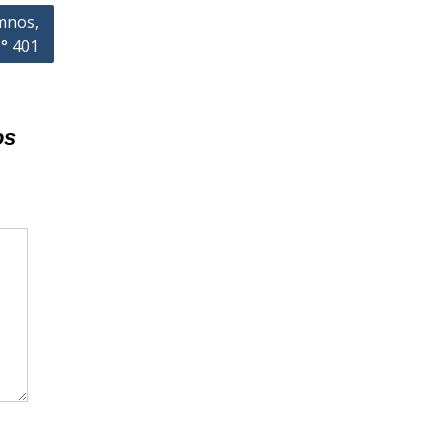
mnos,
N° 401
os