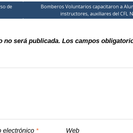
rso de
Bomberos Voluntarios capacitaron a Alu
instructores, auxiliares del CFL 
o no será publicada.
Los campos obligatori
 electrónico
*
Web