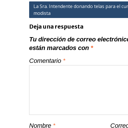
Navegación
La Sra. Intendente donando telas para el cu
modista
de
entradas
Deja una respuesta
Tu dirección de correo electrónic
están marcados con
*
Comentario
*
Nombre
*
Correo