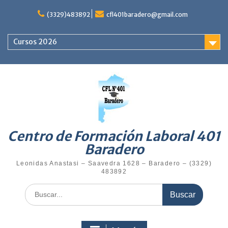
Saltar
al
(3329)483892
cfl401baradero@gmail.com
contenido
Cursos 2026
Centro de Formación Laboral 401
Baradero
Leonidas Anastasi – Saavedra 1628 – Baradero – (3329)
483892
Buscar: