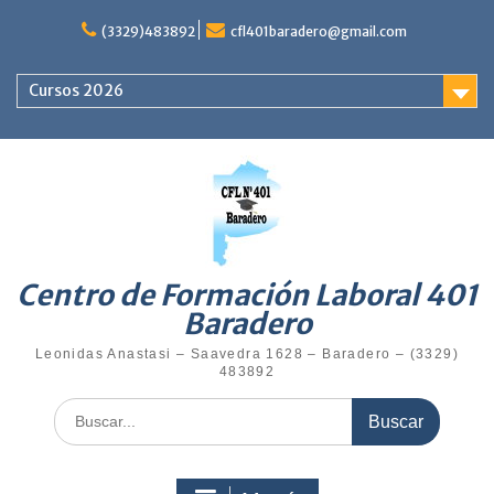
Saltar
al
(3329)483892
cfl401baradero@gmail.com
contenido
Cursos 2026
Centro de Formación Laboral 401
Baradero
Leonidas Anastasi – Saavedra 1628 – Baradero – (3329)
483892
Buscar: