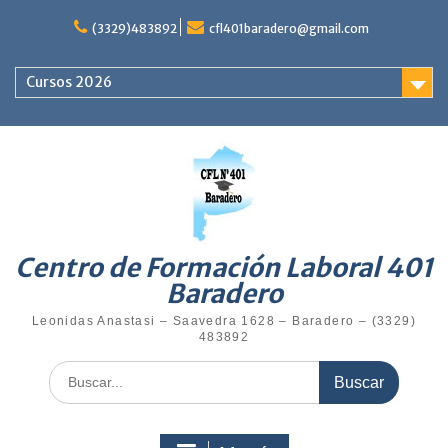
Saltar
al
(3329)483892
cfl401baradero@gmail.com
contenido
Cursos 2026
Centro de Formación Laboral 401
Baradero
Leonidas Anastasi – Saavedra 1628 – Baradero – (3329)
483892
Buscar: