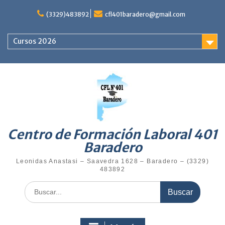
Saltar
al
(3329)483892
cfl401baradero@gmail.com
contenido
Cursos 2026
Centro de Formación Laboral 401
Baradero
Leonidas Anastasi – Saavedra 1628 – Baradero – (3329)
483892
Buscar: