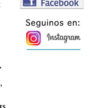
E
»
,
ES,