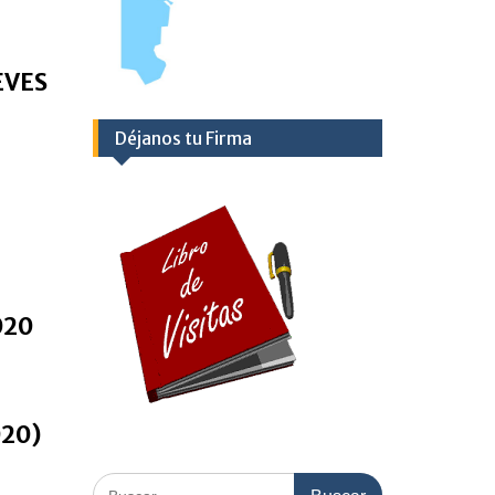
EVES
Déjanos tu Firma
020
020)