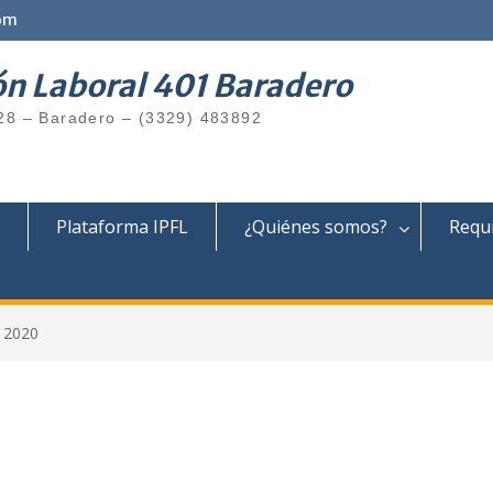
om
ón Laboral 401 Baradero
28 – Baradero – (3329) 483892
Plataforma IPFL
¿Quiénes somos?
Requi
 2020