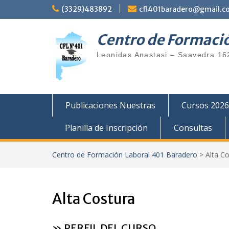
Saltar
(3329)483892
cfl401baradero@gmail.c
al
contenido
Centro de Formaci
Leonidas Anastasi – Saavedra 16
Publicaciones Nuestras
Cursos 2026
Planilla de Inscripción
Consultas
Centro de Formación Laboral 401 Baradero
>
Alta C
Alta Costura
» PERFIL DEL CURSO