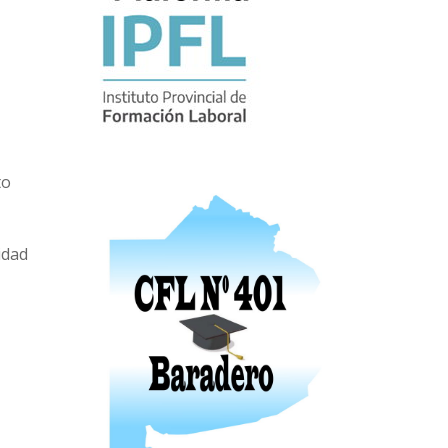
to
idad