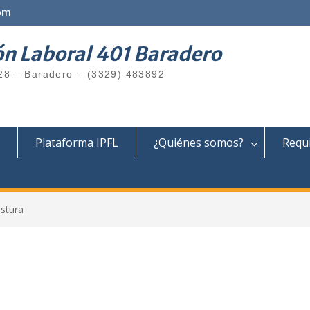
om
ón Laboral 401 Baradero
28 – Baradero – (3329) 483892
Plataforma IPFL
¿Quiénes somos?
Requi
ostura