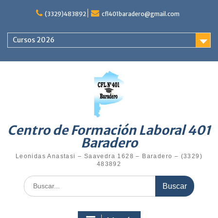
Saltar
al
(3329)483892
cfl401baradero@gmail.com
contenido
Cursos 2026
Centro de Formación Laboral 401
Baradero
Leonidas Anastasi – Saavedra 1628 – Baradero – (3329)
483892
Buscar: